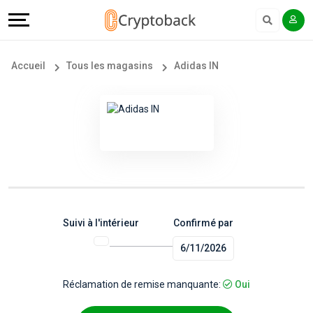
Offers
Explore
Langue
Tous
#
English
Accueil
Tous les magasins
Adidas IN
les
Earn
Français
magasins
More
Popular
Help
Store
&
Categories
Support
Suivi à l'intérieur
Confirmé par
6/11/2026
Popular
Our
Coupon
Company
Réclamation de remise manquante:
Oui