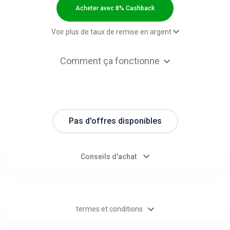
Categories
Acheter avec 8% Cashback
toutes
Voir plus de taux de remise en argent
les
Sale - Default rate
8% Cashback
Comment ça fonctionne
catégories
d'offres
Pas d'offres disponibles
Tous
les
Conseils d'achat
magasins
Toutes
termes et conditions
les