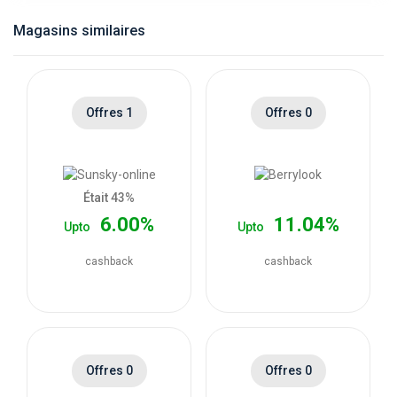
catégories
Magasins similaires
de
magasins
Offres 1
Offres 0
Toutes
les
Était 43%
6.00%
11.04%
Upto
Upto
catégories
cashback
cashback
de
coupons
Toutes
Offres 0
Offres 0