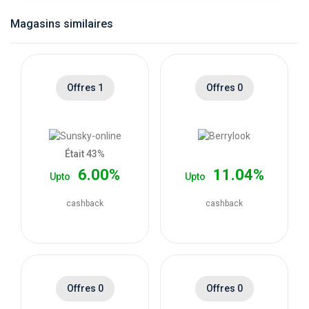
catégories
Magasins similaires
de
magasins
Offres 1
Offres 0
Toutes
les
Était 43%
6.00%
11.04%
Upto
Upto
catégories
cashback
cashback
de
coupons
Toutes
Offres 0
Offres 0