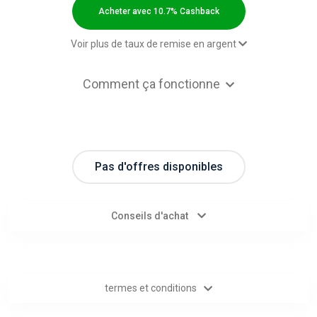
Categories
Acheter avec 10.7% Cashback
toutes
Voir plus de taux de remise en argent
les
1,00 $US Cashback
Comment ça fonctionne
11,00 $US Cashback
catégories
8,00 $US Cashback
d'offres
Pas d'offres disponibles
Tous
les
Conseils d'achat
magasins
Toutes
termes et conditions
les