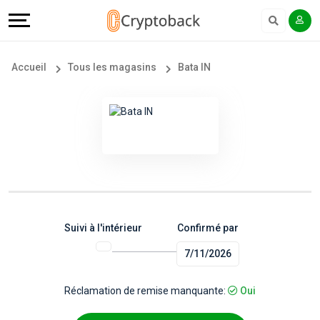
Offers
Explore
Langue
Tous
#
English
Accueil
Tous les magasins
Bata IN
les
Earn
Français
magasins
More
Popular
Help
Store
&
Categories
Support
Suivi à l'intérieur
Confirmé par
7/11/2026
Popular
Our
Coupon
Company
Réclamation de remise manquante:
Oui