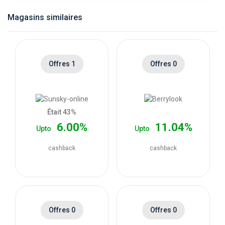
catégories
Magasins similaires
de
magasins
Offres 1
Offres 0
Toutes
les
Était 43%
6.00%
11.04%
Upto
Upto
catégories
cashback
cashback
de
coupons
Toutes
Offres 0
Offres 0