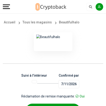
Offers
Explore
Langue
Tous
#
English
Accueil
Tous les magasins
Beautifulhalo
les
Earn
Français
magasins
More
Popular
Help
Store
&
Categories
Support
Suivi à l'intérieur
Confirmé par
7/11/2026
Popular
Our
Coupon
Company
Réclamation de remise manquante:
Oui