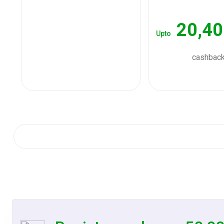
20,40
Upto
cashbac