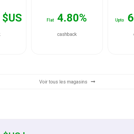
 $US
4.80%
6
Flat
Upto
k
cashback
Voir tous les magasins