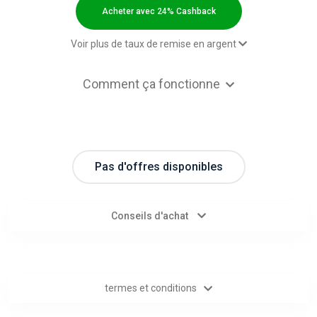
Categories
Acheter avec 24% Cashback
toutes
Voir plus de taux de remise en argent
les
2,00 $US Cashback
Comment ça fonctionne
Paid order - Default rate
24% Cashback
catégories
d'offres
Pas d'offres disponibles
Tous
les
Conseils d'achat
magasins
Toutes
termes et conditions
les