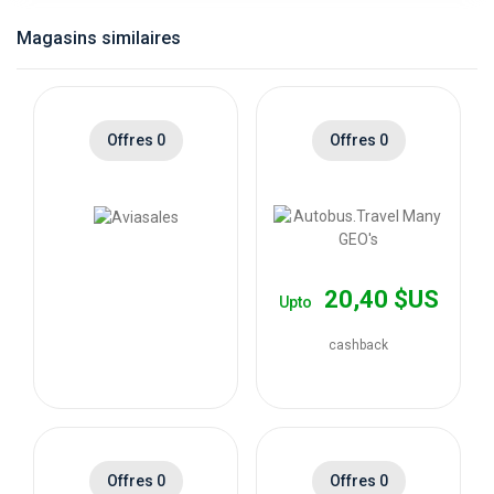
catégories
Magasins similaires
de
magasins
Offres 0
Offres 0
Toutes
les
catégories
20,40 $US
Upto
de
cashback
coupons
Toutes
Offres 0
Offres 0