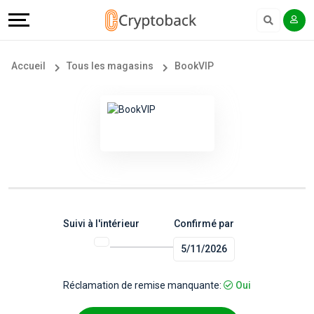
Offers
Explore
Langue
Tous
#
English
Accueil
Tous les magasins
BookVIP
les
Earn
Français
magasins
More
Popular
Help
Store
&
Categories
Support
Suivi à l'intérieur
Confirmé par
5/11/2026
Popular
Our
Coupon
Company
Réclamation de remise manquante:
Oui