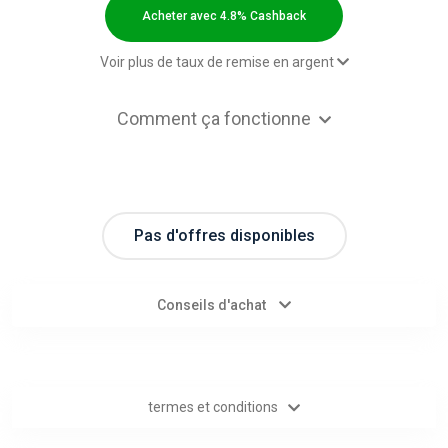
Categories
Acheter avec 4.8% Cashback
toutes
Voir plus de taux de remise en argent
les
2,00 $US Cashback
Comment ça fonctionne
Paid order - Default rate
4.8% Cashback
catégories
d'offres
Pas d'offres disponibles
Tous
les
Conseils d'achat
magasins
Toutes
termes et conditions
les