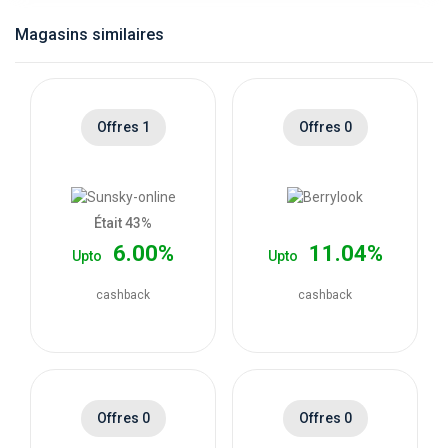
catégories
Magasins similaires
de
magasins
Offres 1
Offres 0
Toutes
les
Était 43%
6.00%
11.04%
Upto
Upto
catégories
cashback
cashback
de
coupons
Toutes
Offres 0
Offres 0