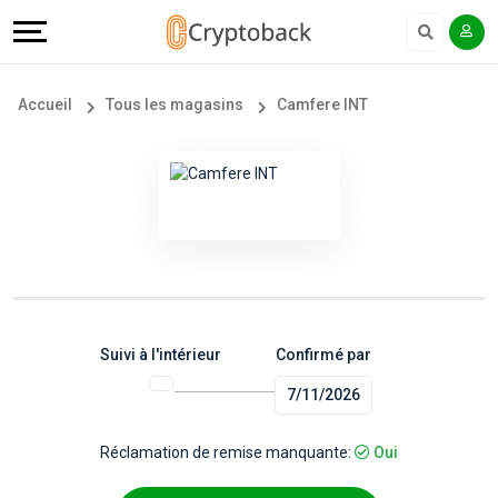
Offers
Explore
Langue
Tous
#
English
Accueil
Tous les magasins
Camfere INT
les
Earn
Français
magasins
More
Popular
Help
Store
&
Categories
Support
Suivi à l'intérieur
Confirmé par
7/11/2026
Popular
Our
Coupon
Company
Réclamation de remise manquante:
Oui