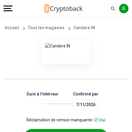
Offers
Explore
Langue
Tous
#
English
Accueil
Tous les magasins
Candere IN
les
Earn
Français
magasins
More
Popular
Help
Store
&
Categories
Support
Suivi à l'intérieur
Confirmé par
7/11/2026
Popular
Our
Coupon
Company
Réclamation de remise manquante:
Oui