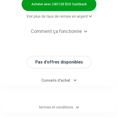
Categories
Acheter avec 2 857,00 $US Cashback
toutes
Voir plus de taux de remise en argent
les
2,00 $US Cashback
Comment ça fonctionne
2,00 $US Cashback
catégories
Paid order - Loose solitaire, gift
0,00 $US Cashback
cards and gold coin/frames/bars
d'offres
Paid order - Gold
2.9% Cashback
Pas d'offres disponibles
Tous
Paid order - Gold
2 857,00 $US Cashback
Paid order - Diamond
2 857,00 $US Cashback
les
Conseils d'achat
Paid order - Diamond
4.6% Cashback
magasins
Toutes
termes et conditions
les