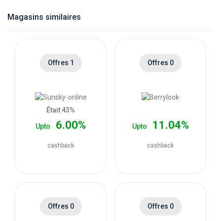
catégories
Magasins similaires
de
magasins
Offres 1
Offres 0
Toutes
les
Était 43%
6.00%
11.04%
Upto
Upto
catégories
cashback
cashback
de
coupons
Toutes
Offres 0
Offres 0