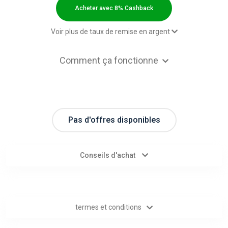
Categories
Acheter avec 8% Cashback
toutes
Voir plus de taux de remise en argent
les
Paid order - Default rate
8% Cashback
Comment ça fonctionne
catégories
d'offres
Pas d'offres disponibles
Tous
les
Conseils d'achat
magasins
Toutes
termes et conditions
les