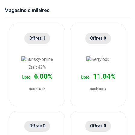
catégories
Magasins similaires
de
magasins
Offres 1
Offres 0
Toutes
les
Était 43%
6.00%
11.04%
Upto
Upto
catégories
cashback
cashback
de
coupons
Toutes
Offres 0
Offres 0