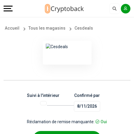
Offers
Explore
Langue
Tous
#
English
Accueil
Tous les magasins
Cesdeals
les
Earn
Français
magasins
More
Popular
Help
Store
&
Categories
Support
Suivi à l'intérieur
Confirmé par
8/11/2026
Popular
Our
Coupon
Company
Réclamation de remise manquante:
Oui