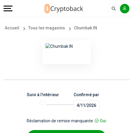
Offers
Explore
Langue
Tous
#
English
Accueil
Tous les magasins
Chumbak IN
les
Earn
Français
magasins
More
Popular
Help
Store
&
Categories
Support
Suivi à l'intérieur
Confirmé par
4/11/2026
Popular
Our
Coupon
Company
Réclamation de remise manquante:
Oui