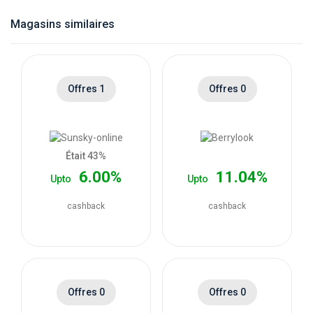
catégories
Magasins similaires
de
magasins
Offres 1
Offres 0
Toutes
les
Était 43%
6.00%
11.04%
Upto
Upto
catégories
cashback
cashback
de
coupons
Toutes
Offres 0
Offres 0