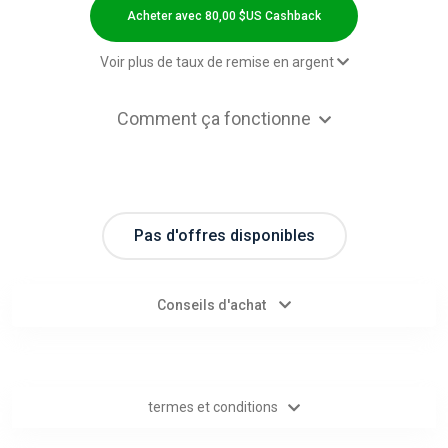
Categories
Acheter avec 80,00 $US Cashback
toutes
Voir plus de taux de remise en argent
les
Sale - Default rate
80,00 $US Cashback
Comment ça fonctionne
catégories
d'offres
Pas d'offres disponibles
Tous
les
Conseils d'achat
magasins
Toutes
termes et conditions
les