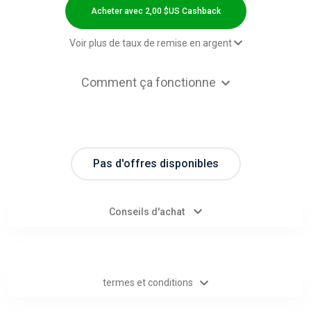
Categories
Acheter avec 2,00 $US Cashback
toutes
Voir plus de taux de remise en argent
les
2,00 $US Cashback
Comment ça fonctionne
Sale - Default rate
1.2% Cashback
catégories
d'offres
Pas d'offres disponibles
Tous
les
Conseils d'achat
magasins
Toutes
termes et conditions
les