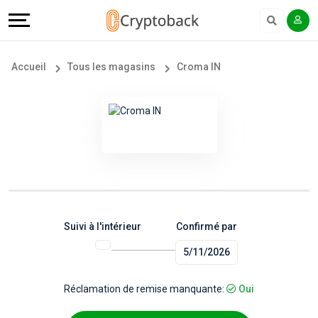
Offers
Explore
Langue
Tous
#
English
Accueil
Tous les magasins
Croma IN
les
Earn
Français
magasins
More
Popular
Help
Store
&
Categories
Support
Suivi à l'intérieur
Confirmé par
5/11/2026
Popular
Our
Coupon
Company
Réclamation de remise manquante:
Oui