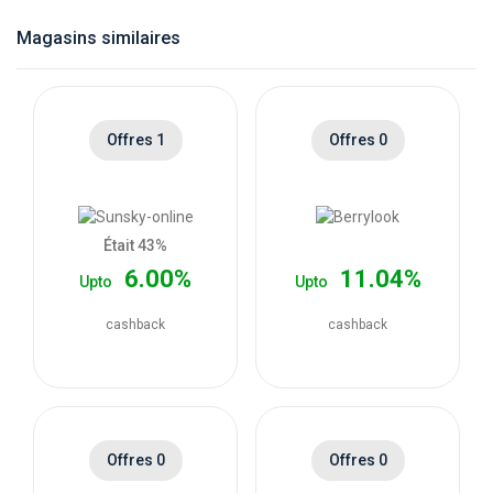
catégories
Magasins similaires
de
magasins
Offres 1
Offres 0
Toutes
les
Était 43%
6.00%
11.04%
Upto
Upto
catégories
cashback
cashback
de
coupons
Toutes
Offres 0
Offres 0