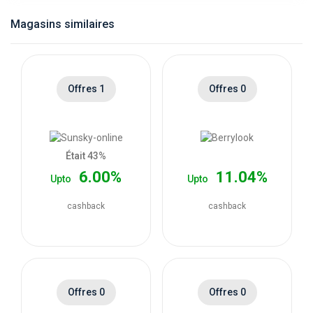
catégories
Magasins similaires
de
magasins
Offres 1
Offres 0
Toutes
les
Était 43%
6.00%
11.04%
Upto
Upto
catégories
cashback
cashback
de
coupons
Toutes
Offres 0
Offres 0