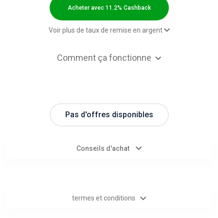
Categories
Acheter avec 11.2% Cashback
toutes
Voir plus de taux de remise en argent
les
2,00 $US Cashback
Comment ça fonctionne
Paid order - Default rate
11.2% Cashback
catégories
d'offres
Pas d'offres disponibles
Tous
les
Conseils d'achat
magasins
Toutes
termes et conditions
les