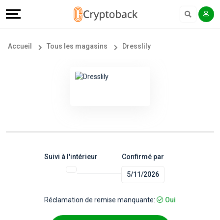
Offers
Explore
Langue
Tous
#
English
Accueil
Tous les magasins
Dresslily
les
Earn
Français
magasins
More
Popular
Help
Store
&
Categories
Support
Suivi à l'intérieur
Confirmé par
5/11/2026
Popular
Our
Coupon
Company
Réclamation de remise manquante:
Oui