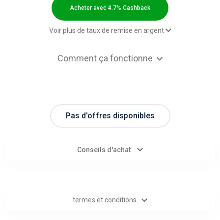
Categories
Acheter avec 4.7% Cashback
toutes
Voir plus de taux de remise en argent
les
Paid order - Новый клиент
4.7% Cashback
Comment ça fonctionne
Paid order - Старый клиент
2.3% Cashback
catégories
d'offres
Pas d'offres disponibles
Tous
les
Conseils d'achat
magasins
Toutes
termes et conditions
les