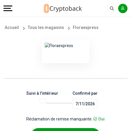
Offers
Explore
Langue
Tous
#
English
Accueil
Tous les magasins
Floraexpress
les
Earn
Français
magasins
More
Popular
Help
Store
&
Categories
Support
Suivi à l'intérieur
Confirmé par
7/11/2026
Popular
Our
Coupon
Company
Réclamation de remise manquante:
Oui