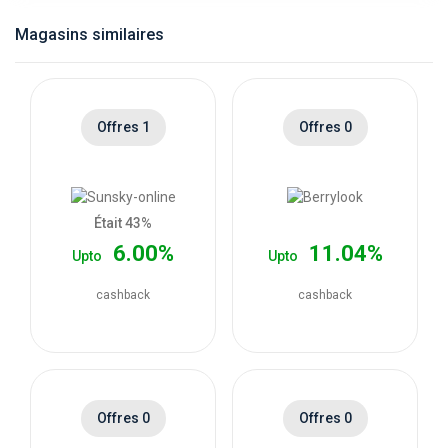
catégories
Magasins similaires
de
magasins
Offres 1
Offres 0
Toutes
les
Était 43%
6.00%
11.04%
Upto
Upto
catégories
cashback
cashback
de
coupons
Toutes
Offres 0
Offres 0