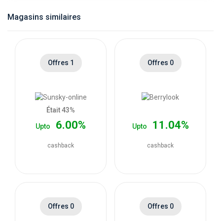
catégories
Magasins similaires
de
magasins
Offres 1
Offres 0
Toutes
les
Était 43%
6.00%
11.04%
Upto
Upto
catégories
cashback
cashback
de
coupons
Toutes
Offres 0
Offres 0