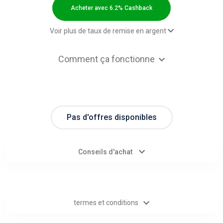
Categories
Acheter avec 6.2% Cashback
toutes
Voir plus de taux de remise en argent
les
2,00 $US Cashback
Comment ça fonctionne
Paid order - Default rate
6.2% Cashback
catégories
d'offres
Pas d'offres disponibles
Tous
les
Conseils d'achat
magasins
Toutes
termes et conditions
les