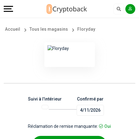
Offers
Explore
Langue
Tous
#
English
Accueil
Tous les magasins
Floryday
les
Earn
Français
magasins
More
Popular
Help
Store
&
Categories
Support
Suivi à l'intérieur
Confirmé par
4/11/2026
Popular
Our
Coupon
Company
Réclamation de remise manquante:
Oui