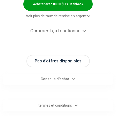
Categories
Acheter avec 80,00 $US Cashback
toutes
Voir plus de taux de remise en argent
les
2,00 $US Cashback
Comment ça fonctionne
2,00 $US Cashback
catégories
Domestic Hotels CPS - Default rate
80,00 $US Cashback
d'offres
Pas d'offres disponibles
Tous
les
Conseils d'achat
magasins
Toutes
termes et conditions
les