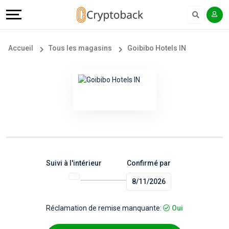
Offers
Explore
Langue
Tous
#
English
Accueil
Tous les magasins
Goibibo Hotels IN
les
Earn
Français
magasins
More
Popular
Help
Store
&
Categories
Support
Suivi à l'intérieur
Confirmé par
8/11/2026
Popular
Our
Coupon
Company
Réclamation de remise manquante:
Oui