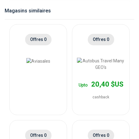
catégories
Magasins similaires
de
magasins
Offres 0
Offres 0
Toutes
les
catégories
20,40 $US
Upto
de
cashback
coupons
Toutes
Offres 0
Offres 0