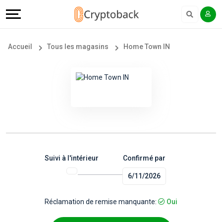
Offers
Explore
Langue
Tous
#
English
Accueil
Tous les magasins
Home Town IN
les
Earn
Français
magasins
More
Popular
Help
Store
&
Categories
Support
Suivi à l'intérieur
Confirmé par
6/11/2026
Popular
Our
Coupon
Company
Réclamation de remise manquante:
Oui