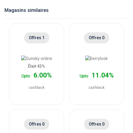
catégories
Magasins similaires
de
magasins
Offres 1
Offres 0
Toutes
les
Était 43%
6.00%
11.04%
Upto
Upto
catégories
cashback
cashback
de
coupons
Toutes
Offres 0
Offres 0