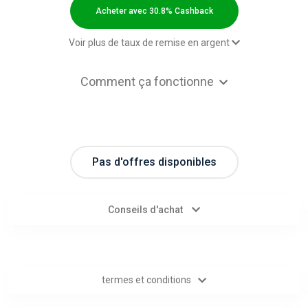
Categories
Acheter avec 30.8% Cashback
toutes
Voir plus de taux de remise en argent
les
31,00 $US Cashback
Comment ça fonctionne
31,00 $US Cashback
catégories
31,00 $US Cashback
31,00 $US Cashback
d'offres
31,00 $US Cashback
Pas d'offres disponibles
Tous
0,00 $US Cashback
les
Conseils d'achat
magasins
Toutes
termes et conditions
les