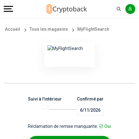
Offers
Explore
Langue
Tous
#
English
Accueil
Tous les magasins
MyFlightSearch
les
Earn
Français
magasins
More
Popular
Help
Store
&
Categories
Support
Suivi à l'intérieur
Confirmé par
6/11/2026
Popular
Our
Coupon
Company
Réclamation de remise manquante:
Oui