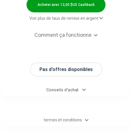
Categories
Acheter avec 12,00 $US Cashback
toutes
Voir plus de taux de remise en argent
les
2,00 $US Cashback
Comment ça fonctionne
Hotel booking - Default rate
12,00 $US Cashback
catégories
Flight booking - Default rate
6,00 $US Cashback
d'offres
Car rental - Default rate
4,00 $US Cashback
Pas d'offres disponibles
Tous
les
Conseils d'achat
magasins
Toutes
termes et conditions
les