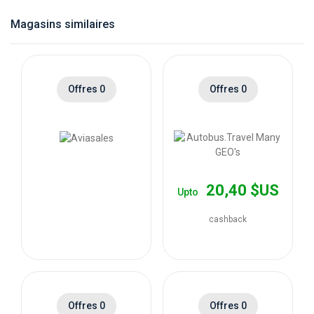
catégories
Magasins similaires
de
magasins
Offres 0
Offres 0
Toutes
les
catégories
20,40 $US
Upto
de
cashback
coupons
Toutes
Offres 0
Offres 0