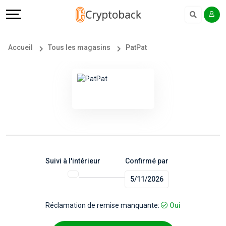
Offers
Explore
Langue
Tous
#
English
Accueil
Tous les magasins
PatPat
les
Earn
Français
magasins
More
Popular
Help
Store
&
Categories
Support
Suivi à l'intérieur
Confirmé par
5/11/2026
Popular
Our
Coupon
Company
Réclamation de remise manquante:
Oui