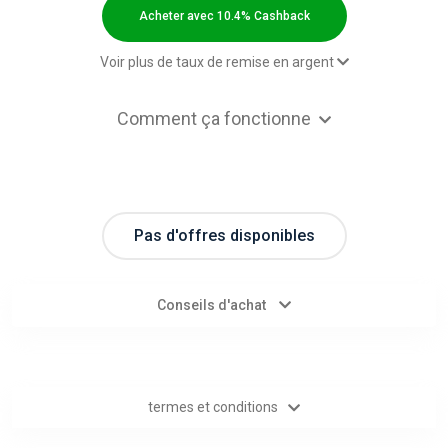
Categories
Acheter avec 10.4% Cashback
toutes
Voir plus de taux de remise en argent
les
2,00 $US Cashback
Comment ça fonctionne
2,00 $US Cashback
catégories
Paid order new client - Default rate
9.2% Cashback
Paid order old client - Default rate
d'offres
9.2% Cashback
Mobile App - Default rate
10.4% Cashback
Pas d'offres disponibles
Tous
les
Conseils d'achat
magasins
Toutes
termes et conditions
les