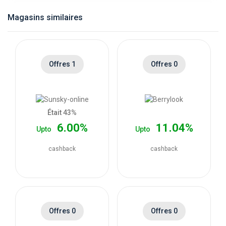
catégories
Magasins similaires
de
magasins
Offres 1
Offres 0
Toutes
les
Était 43%
6.00%
11.04%
Upto
Upto
catégories
cashback
cashback
de
coupons
Toutes
Offres 0
Offres 0