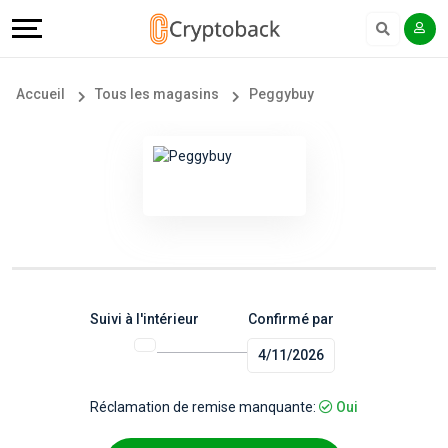
Offers
Explore
Langue
Tous
#
English
Accueil
Tous les magasins
Peggybuy
les
Earn
Français
magasins
More
Popular
Help
Store
&
Categories
Support
Suivi à l'intérieur
Confirmé par
4/11/2026
Popular
Our
Coupon
Company
Réclamation de remise manquante:
Oui