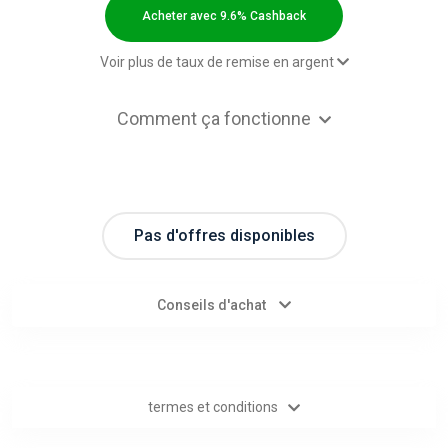
Categories
Acheter avec 9.6% Cashback
toutes
Voir plus de taux de remise en argent
les
2,00 $US Cashback
Comment ça fonctionne
2,00 $US Cashback
catégories
2,00 $US Cashback
Paid order - Default rate
9.6% Cashback
d'offres
Pas d'offres disponibles
Tous
les
Conseils d'achat
magasins
Toutes
termes et conditions
les