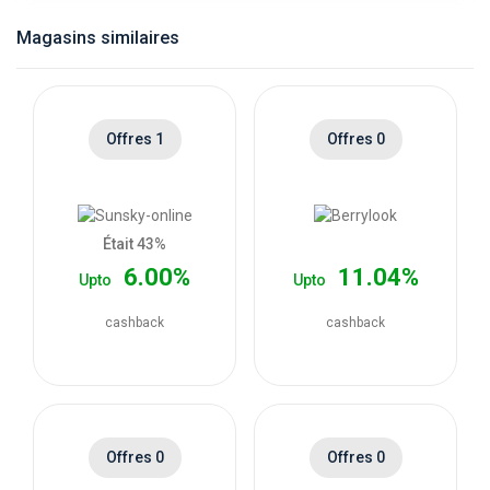
catégories
Magasins similaires
de
magasins
Offres 1
Offres 0
Toutes
les
Était 43%
6.00%
11.04%
Upto
Upto
catégories
cashback
cashback
de
coupons
Toutes
Offres 0
Offres 0