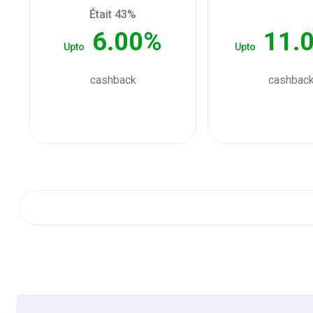
Était 43%
6.00%
11.
Upto
Upto
cashback
cashbac