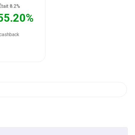
Était 8.2%
55.20%
cashback