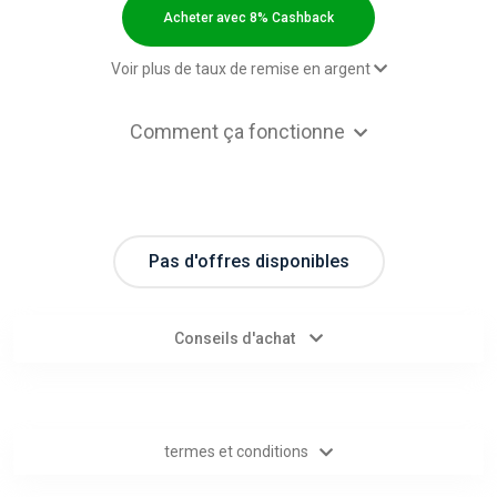
Categories
Acheter avec 8% Cashback
toutes
Voir plus de taux de remise en argent
les
2,00 $US Cashback
Comment ça fonctionne
2,00 $US Cashback
catégories
2,00 $US Cashback
2,00 $US Cashback
d'offres
2,00 $US Cashback
Pas d'offres disponibles
Tous
2,00 $US Cashback
2,00 $US Cashback
les
Conseils d'achat
2,00 $US Cashback
magasins
2,00 $US Cashback
2,00 $US Cashback
Toutes
2,00 $US Cashback
termes et conditions
les
2,00 $US Cashback