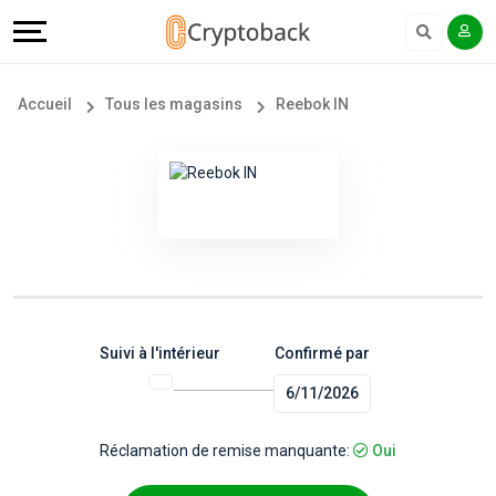
Offers
Explore
Langue
Tous
#
English
Accueil
Tous les magasins
Reebok IN
les
Earn
Français
magasins
More
Popular
Help
Store
&
Categories
Support
Suivi à l'intérieur
Confirmé par
6/11/2026
Popular
Our
Coupon
Company
Réclamation de remise manquante:
Oui