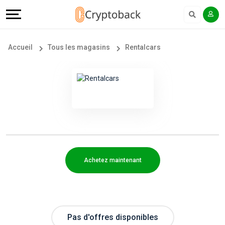
Offers
Explore
Langue
Tous
#
English
Accueil
Tous les magasins
Rentalcars
les
Earn
Français
magasins
More
Popular
Help
Store
&
Categories
Support
Achetez maintenant
Popular
Our
Coupon
Company
Pas d'offres disponibles