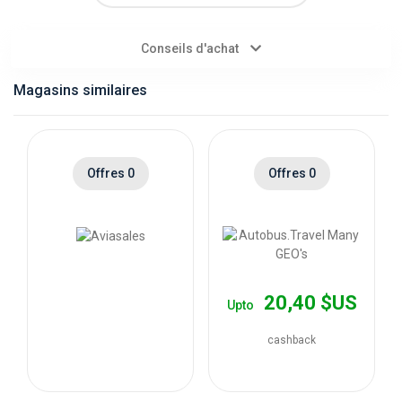
Categories
toutes
Conseils d'achat
les
Magasins similaires
catégories
d'offres
Offres 0
Offres 0
Tous
les
20,40 $US
magasins
Upto
cashback
Toutes
les