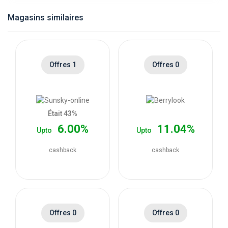
catégories
Magasins similaires
de
magasins
Offres 1
Offres 0
Toutes
les
Était 43%
6.00%
11.04%
Upto
Upto
catégories
cashback
cashback
de
coupons
Toutes
Offres 0
Offres 0