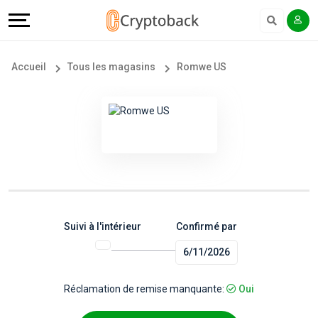
Offers
Explore
Langue
Tous
#
English
Accueil
Tous les magasins
Romwe US
les
Earn
Français
magasins
More
Popular
Help
Store
&
Categories
Support
Suivi à l'intérieur
Confirmé par
6/11/2026
Popular
Our
Coupon
Company
Réclamation de remise manquante:
Oui