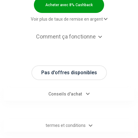
Categories
Acheter avec 8% Cashback
toutes
Voir plus de taux de remise en argent
les
2,00 $US Cashback
Comment ça fonctionne
Paid order - Default rate
8% Cashback
catégories
d'offres
Pas d'offres disponibles
Tous
les
Conseils d'achat
magasins
Toutes
termes et conditions
les