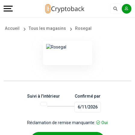
Offers
Explore
Langue
Tous
#
English
Accueil
Tous les magasins
Rosegal
les
Earn
Français
magasins
More
Popular
Help
Store
&
Categories
Support
Suivi à l'intérieur
Confirmé par
6/11/2026
Popular
Our
Coupon
Company
Réclamation de remise manquante:
Oui