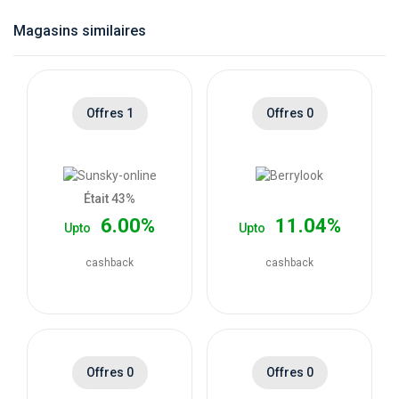
catégories
Magasins similaires
de
magasins
Offres 1
Offres 0
Toutes
les
Était 43%
6.00%
11.04%
Upto
Upto
catégories
cashback
cashback
de
coupons
Toutes
Offres 0
Offres 0