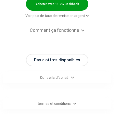
Categories
Acheter avec 11.2% Cashback
toutes
Voir plus de taux de remise en argent
les
Paid order - Default rate
11.2% Cashback
Comment ça fonctionne
catégories
d'offres
Pas d'offres disponibles
Tous
les
Conseils d'achat
magasins
Toutes
termes et conditions
les