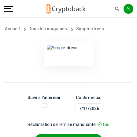
Offers
Explore
Langue
Tous
#
English
Accueil
Tous les magasins
Simple-dress
les
Earn
Français
magasins
More
Popular
Help
Store
&
Categories
Support
Suivi à l'intérieur
Confirmé par
7/11/2026
Popular
Our
Coupon
Company
Réclamation de remise manquante:
Oui