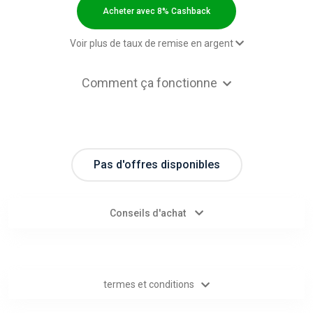
Categories
Acheter avec 8% Cashback
toutes
Voir plus de taux de remise en argent
les
3,00 $US Cashback
Comment ça fonctionne
3,00 $US Cashback
catégories
1,00 $US Cashback
4,00 $US Cashback
d'offres
4,00 $US Cashback
Pas d'offres disponibles
Tous
8,00 $US Cashback
les
Conseils d'achat
magasins
Toutes
termes et conditions
les