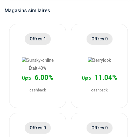
catégories
Magasins similaires
de
magasins
Offres 1
Offres 0
Toutes
les
Était 43%
6.00%
11.04%
Upto
Upto
catégories
cashback
cashback
de
coupons
Toutes
Offres 0
Offres 0