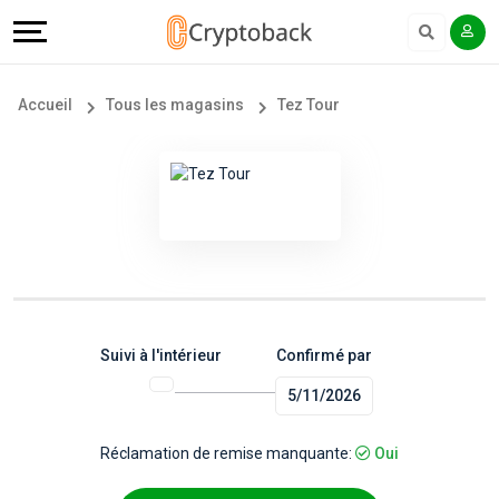
Offers
Explore
Langue
Tous
#
English
Accueil
Tous les magasins
Tez Tour
les
Earn
Français
magasins
More
Popular
Help
Store
&
Categories
Support
Suivi à l'intérieur
Confirmé par
5/11/2026
Popular
Our
Coupon
Company
Réclamation de remise manquante:
Oui