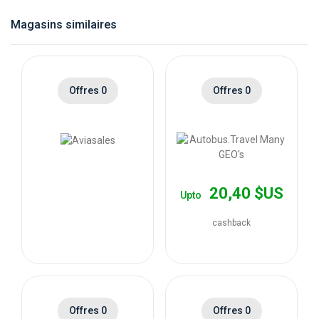
catégories
Transfer - Default rate
4.8% Cashback
Magasins similaires
Car rental - Default rate
4.8% Cashback
de
magasins
Offres 0
Offres 0
Toutes
les
catégories
20,40 $US
Upto
de
cashback
coupons
Toutes
Offres 0
Offres 0