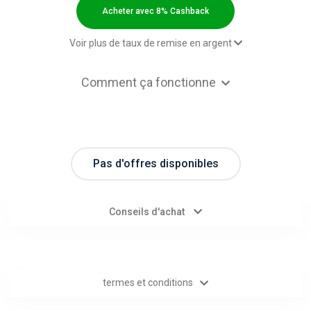
Categories
Acheter avec 8% Cashback
toutes
Voir plus de taux de remise en argent
les
Paid order - Default rate
8% Cashback
Comment ça fonctionne
catégories
d'offres
Pas d'offres disponibles
Tous
les
Conseils d'achat
magasins
Toutes
termes et conditions
les