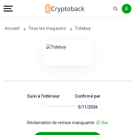
Offers
Explore
Langue
Tous
#
English
Accueil
Tous les magasins
Tidebuy
les
Earn
Français
magasins
More
Popular
Help
Store
&
Categories
Support
Suivi à l'intérieur
Confirmé par
5/11/2026
Popular
Our
Coupon
Company
Réclamation de remise manquante:
Oui