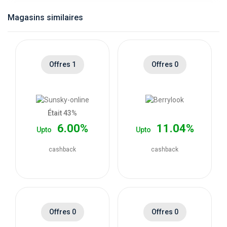
catégories
Magasins similaires
de
magasins
Offres 1
Offres 0
Toutes
les
Était 43%
6.00%
11.04%
Upto
Upto
catégories
cashback
cashback
de
coupons
Toutes
Offres 0
Offres 0