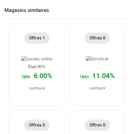
catégories
Magasins similaires
de
magasins
Offres 1
Offres 0
Toutes
les
Était 43%
6.00%
11.04%
Upto
Upto
catégories
cashback
cashback
de
coupons
Toutes
Offres 0
Offres 0