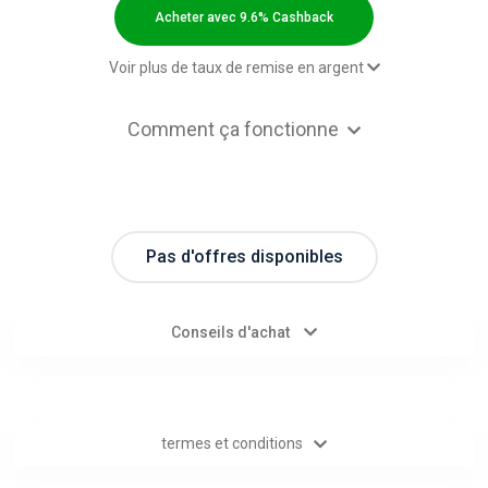
Categories
Acheter avec 9.6% Cashback
toutes
Voir plus de taux de remise en argent
les
2,00 $US Cashback
Comment ça fonctionne
Paid order - Default rate
9.6% Cashback
catégories
d'offres
Pas d'offres disponibles
Tous
les
Conseils d'achat
magasins
Toutes
termes et conditions
les