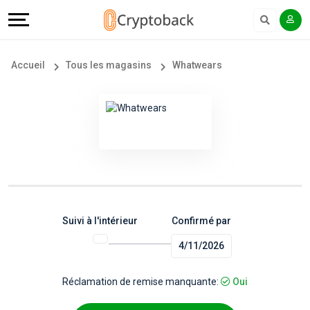
Offers
Explore
Langue
Tous
#
English
Accueil
Tous les magasins
Whatwears
les
Earn
Français
magasins
More
Popular
Help
Store
&
Categories
Support
Suivi à l'intérieur
Confirmé par
4/11/2026
Popular
Our
Coupon
Company
Réclamation de remise manquante:
Oui