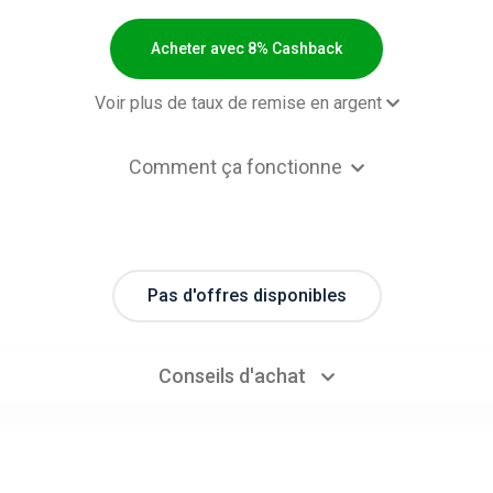
Acheter avec 8% Cashback
Voir plus de taux de remise en argent
2,00 $US Cashb
Comment ça fonctionne
2,00 $US Cashb
2,00 $US Cashb
2,00 $US Cashb
Pas d'offres disponibles
2,00 $US Cashb
2,00 $US Cashb
- Default rate
8% Cashb
Conseils d'achat