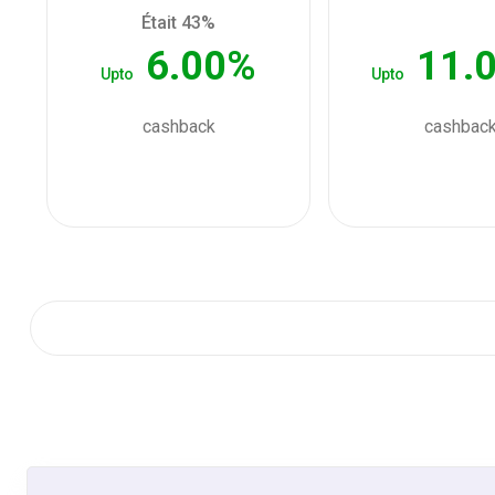
Était 43%
6.00%
11.
Upto
Upto
cashback
cashbac