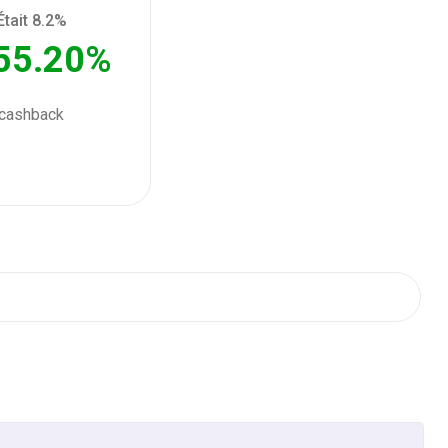
Était 8.2%
55.20%
cashback