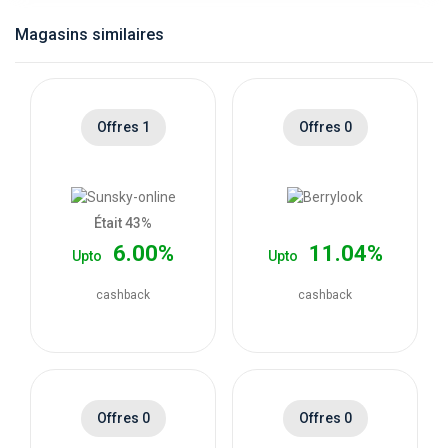
catégories
Magasins similaires
de
magasins
Offres 1
Offres 0
Toutes
les
Était 43%
6.00%
11.04%
Upto
Upto
catégories
cashback
cashback
de
coupons
Toutes
Offres 0
Offres 0