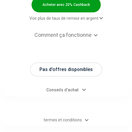
Categories
Acheter avec 20% Cashback
toutes
Voir plus de taux de remise en argent
les
2,00 $US Cashback
Comment ça fonctionne
InApp purchase - Default rate
20% Cashback
catégories
Paid order - Default rate
8% Cashback
d'offres
Pas d'offres disponibles
Tous
les
Conseils d'achat
magasins
Toutes
termes et conditions
les