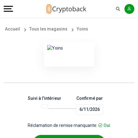
Offers
Explore
Langue
Tous
#
English
Accueil
Tous les magasins
Yoins
les
Earn
Français
magasins
More
Popular
Help
Store
&
Categories
Support
Suivi à l'intérieur
Confirmé par
6/11/2026
Popular
Our
Coupon
Company
Réclamation de remise manquante:
Oui