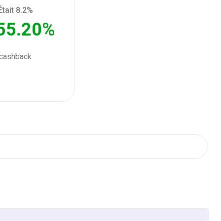
Était 8.2%
55.20%
cashback