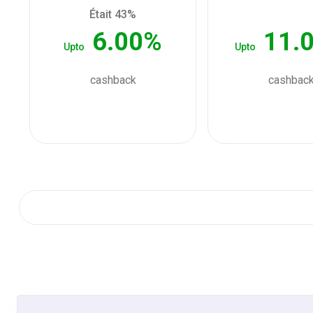
Était 43%
6.00%
11.
Upto
Upto
cashback
cashbac