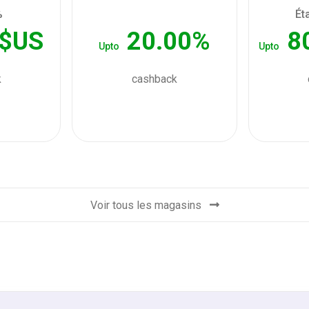
%
Ét
 $US
20.00%
8
Upto
Upto
k
cashback
Voir tous les magasins