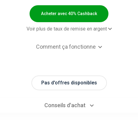
Acheter avec 40% Cashback
Voir plus de taux de remise en argent
2,00 $US Cashb
Comment ça fonctionne
стическая страховка в Крым -
12% Cashb
ult rate
ктронный полис ВЗР
12% Cashb
ктронный полис СтопВирус
12% Cashb
Pas d'offres disponibles
ктронный полис ОСАГО
40% Cashb
Conseils d'achat