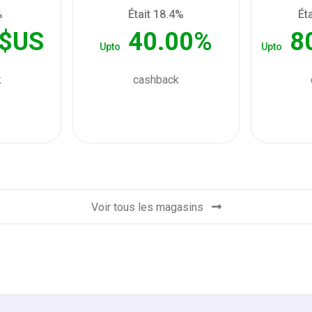
%
Était 18.4%
Ét
 $US
40.00%
8
Upto
Upto
k
cashback
Voir tous les magasins