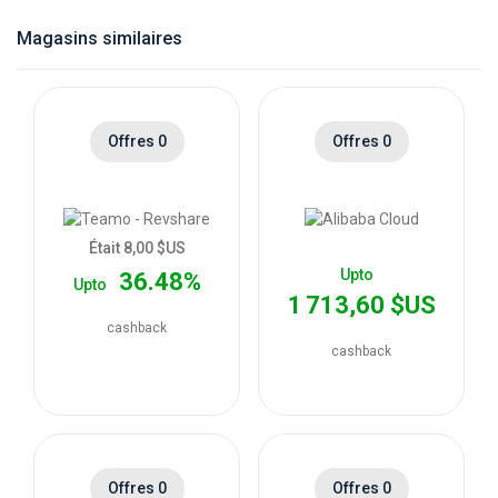
catégories
Magasins similaires
de
magasins
Offres 0
Offres 0
Toutes
les
Était 8,00 $US
Upto
36.48%
Upto
catégories
1 713,60 $US
cashback
de
cashback
coupons
Toutes
Offres 0
Offres 0