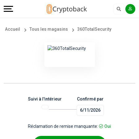
Offers
Explore
Langue
Tous
#
English
Accueil
Tous les magasins
360TotalSecurity
les
Earn
Français
magasins
More
Popular
Help
Store
&
Categories
Support
Suivi à l'intérieur
Confirmé par
6/11/2026
Popular
Our
Coupon
Company
Réclamation de remise manquante:
Oui