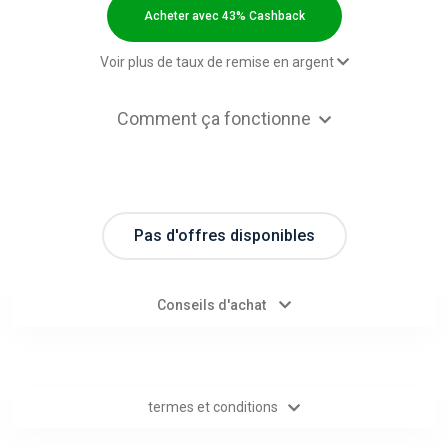
Categories
Acheter avec 43% Cashback
toutes
Voir plus de taux de remise en argent
les
2,00 $US Cashback
Comment ça fonctionne
Paid order - Default rate
43% Cashback
catégories
d'offres
Pas d'offres disponibles
Tous
les
Conseils d'achat
magasins
Toutes
termes et conditions
les