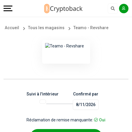
Offers
Explore
Langue
Tous
#
English
Accueil
Tous les magasins
Teamo - Revshare
les
Earn
Français
magasins
More
Popular
Help
Store
&
Categories
Support
Suivi à l'intérieur
Confirmé par
8/11/2026
Popular
Our
Coupon
Company
Réclamation de remise manquante:
Oui