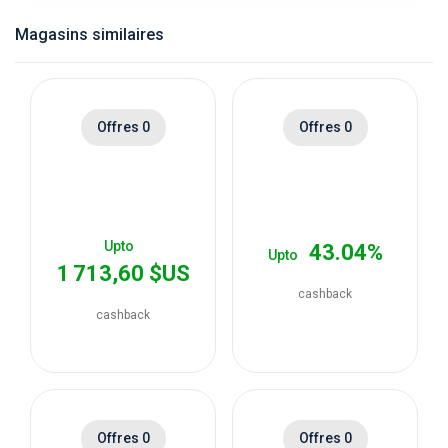
catégories
Magasins similaires
de
magasins
Offres 0
Offres 0
Toutes
les
Upto
43.04%
Upto
catégories
1 713,60 $US
cashback
de
cashback
coupons
Toutes
Offres 0
Offres 0