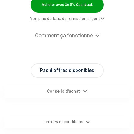
Categories
Acheter avec 36.5% Cashback
toutes
Voir plus de taux de remise en argent
les
Пополнение счета
36.5% Cashback
Comment ça fonctionne
Registration confirmed
0,00 $US Cashback
catégories
d'offres
Pas d'offres disponibles
Tous
les
Conseils d'achat
magasins
Toutes
termes et conditions
les