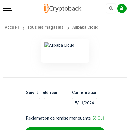
Offers
Explore
Langue
Tous
#
English
Accueil
Tous les magasins
Alibaba Cloud
les
Earn
Français
magasins
More
Popular
Help
Store
&
Categories
Support
Suivi à l'intérieur
Confirmé par
5/11/2026
Popular
Our
Coupon
Company
Réclamation de remise manquante:
Oui