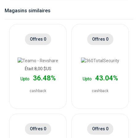
catégories
Magasins similaires
de
magasins
Offres 0
Offres 0
Toutes
les
Était 8,00 $US
36.48%
43.04%
Upto
Upto
catégories
cashback
cashback
de
coupons
Toutes
Offres 0
Offres 0