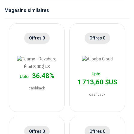
catégories
Magasins similaires
de
magasins
Offres 0
Offres 0
Toutes
les
Était 8,00 $US
Upto
36.48%
Upto
catégories
1 713,60 $US
cashback
de
cashback
coupons
Toutes
Offres 0
Offres 0