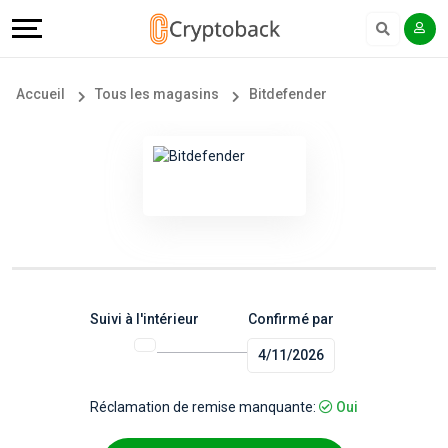
Offers
Explore
Langue
Tous
#
English
Accueil
Tous les magasins
Bitdefender
les
Earn
Français
magasins
More
Popular
Help
Store
&
Categories
Support
Suivi à l'intérieur
Confirmé par
4/11/2026
Popular
Our
Coupon
Company
Réclamation de remise manquante:
Oui