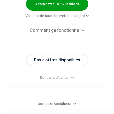
Categories
Acheter avec 18.5% Cashback
toutes
Voir plus de taux de remise en argent
les
2,00 $US Cashback
Comment ça fonctionne
Paid order - existing client - Box
5,00 $US Cashback
catégories
Paid order - new client - Box
9,00 $US Cashback
d'offres
2,00 $US Cashback
2,00 $US Cashback
Pas d'offres disponibles
Tous
Paid order - existing client - other
9.2% Cashback
Paid order - new client - other
18.5% Cashback
les
Conseils d'achat
magasins
Toutes
termes et conditions
les