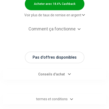
Categories
Acheter avec 18.4% Cashback
toutes
Voir plus de taux de remise en argent
les
2,00 $US Cashback
Comment ça fonctionne
Paid order - Default rate
18.4% Cashback
catégories
d'offres
Pas d'offres disponibles
Tous
les
Conseils d'achat
magasins
Toutes
termes et conditions
les