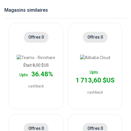
catégories
Magasins similaires
de
magasins
Offres 0
Offres 0
Toutes
les
Était 8,00 $US
Upto
36.48%
Upto
catégories
1 713,60 $US
cashback
de
cashback
coupons
Toutes
Offres 0
Offres 0