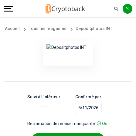
Offers
Explore
Langue
Tous
#
English
Accueil
Tous les magasins
Depositphotos INT
les
Earn
Français
magasins
More
Popular
Help
Store
&
Categories
Support
Suivi à l'intérieur
Confirmé par
5/11/2026
Popular
Our
Coupon
Company
Réclamation de remise manquante:
Oui