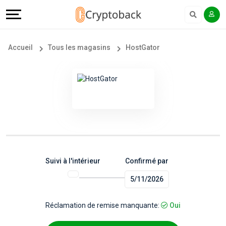
Offers
Explore
Langue
Tous
#
English
Accueil
Tous les magasins
HostGator
les
Earn
Français
magasins
More
Popular
Help
Store
&
Categories
Support
Suivi à l'intérieur
Confirmé par
5/11/2026
Popular
Our
Coupon
Company
Réclamation de remise manquante:
Oui