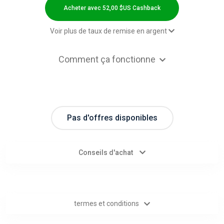
Categories
Acheter avec 52,00 $US Cashback
toutes
Voir plus de taux de remise en argent
les
2,00 $US Cashback
Comment ça fonctionne
Paid order - Default rate
52,00 $US Cashback
catégories
d'offres
Pas d'offres disponibles
Tous
les
Conseils d'achat
magasins
Toutes
termes et conditions
les