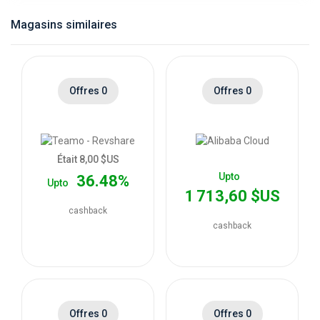
catégories
Magasins similaires
de
magasins
Offres 0
Offres 0
Toutes
les
Était 8,00 $US
Upto
36.48%
Upto
catégories
1 713,60 $US
cashback
de
cashback
coupons
Toutes
Offres 0
Offres 0