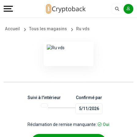
Offers
Explore
Langue
Tous
#
English
Accueil
Tous les magasins
Ru vds
les
Earn
Français
magasins
More
Popular
Help
Store
&
Categories
Support
Suivi à l'intérieur
Confirmé par
5/11/2026
Popular
Our
Coupon
Company
Réclamation de remise manquante:
Oui