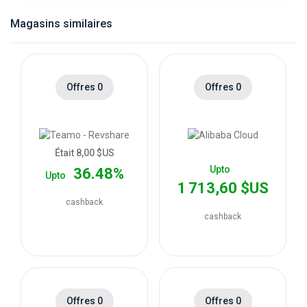
catégories
Magasins similaires
de
magasins
Offres 0
Offres 0
Toutes
les
Était 8,00 $US
Upto
36.48%
Upto
catégories
1 713,60 $US
cashback
de
cashback
coupons
Toutes
Offres 0
Offres 0