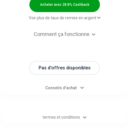
Categories
Acheter avec 28.8% Cashback
toutes
Voir plus de taux de remise en argent
les
Оплаченный заказ за месяц -
28.8% Cashback
Comment ça fonctionne
Default rate
catégories
d'offres
Pas d'offres disponibles
Tous
les
Conseils d'achat
magasins
Toutes
termes et conditions
les