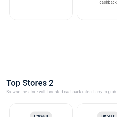
cashback
Top Stores 2
Browse the store with boosted cashback rates, hurry to grab
Offres 0
Offres 0