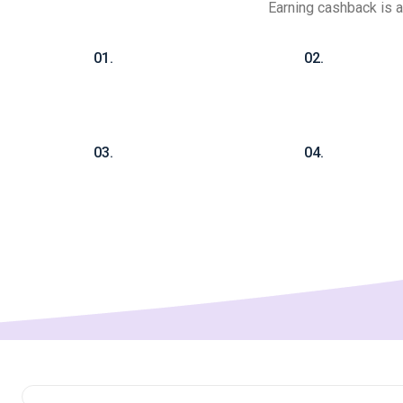
Earning cashback is 
01.
02.
03.
04.